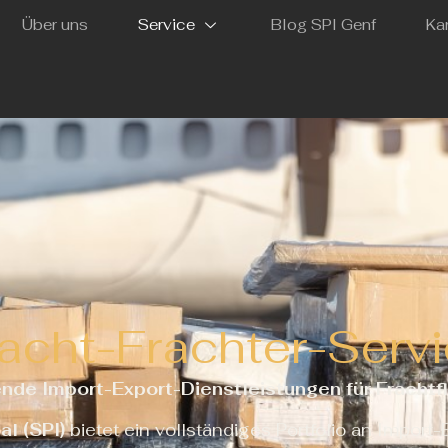
Über uns
Service
Blog SPI Genf
Kar
acht-Frachter-Serv
de Import-Export-Dienstleistungen für Fracht
al (SPI)
bietet ein vollständiges Portfolio an Import