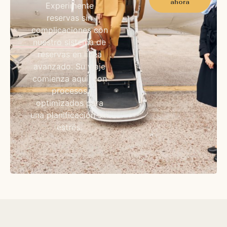
ahora
Experimente
reservas sin
complicaciones con
nuestro sistema de
reservas en línea
avanzado. Su viaje
comienza aquí, con
procesos
optimizados para
una planificación sin
estrés.