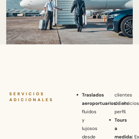
SERVICIOS
Traslados
clientes
ADICIONALES
aeroportuarios:
de alto
Servicios
fluidos
perfil.
y
Tours
lujosos
a
desde
medida:
Ex