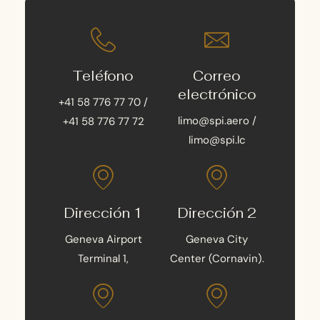
Teléfono
Correo
electrónico
+41 58 776 77 70 /
limo@spi.aero /
+41 58 776 77 72
limo@spi.lc
Dirección 1
Dirección 2
Geneva Airport
Geneva City
Terminal 1,
Center (Cornavin).