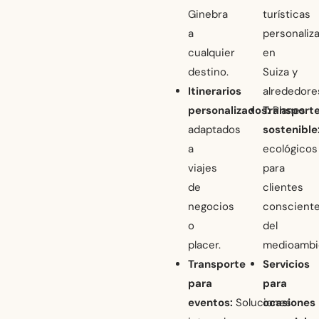
Ginebra
turísticas
a
personaliz
cualquier
en
destino.
Suiza y
Itinerarios
alrededore
personalizados:
Transport
Planes
adaptados
sostenible
a
ecológicos
viajes
para
de
clientes
negocios
conscient
o
del
placer.
medioambi
Transporte
Servicios
para
para
eventos:
Soluciones
ocasiones