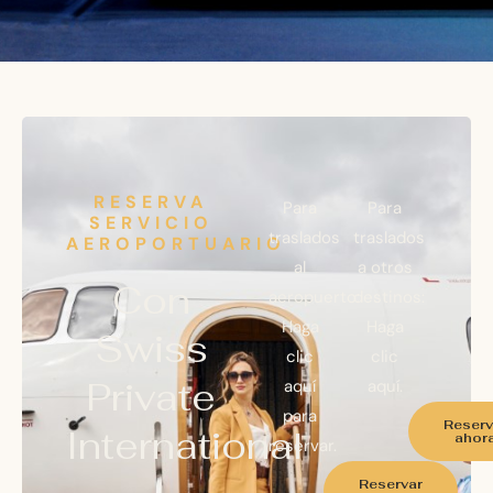
RESERVA
Para
Para
SERVICIO
traslados
traslados
AEROPORTUARIO
al
a otros
Con
aeropuerto:
destinos:
Haga
Haga
Swiss
clic
clic
Private
aquí
aquí.
para
Reserv
International
ahor
reservar.
Reservar