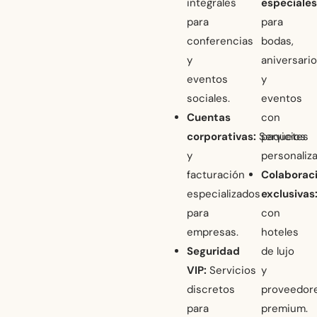
integrales
especiales
para
para
conferencias
bodas,
y
aniversari
eventos
y
sociales.
eventos
Cuentas
con
corporativas:
Servicios
paquetes
y
personaliza
facturación
Colaborac
especializados
exclusivas
para
con
empresas.
hoteles
Seguridad
de lujo
VIP:
Servicios
y
discretos
proveedor
para
premium.