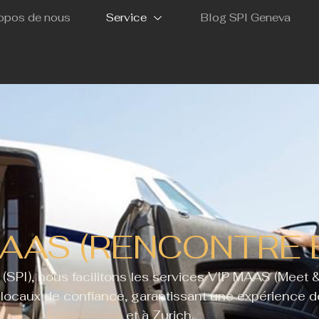
opos de nous
Service
Blog SPI Geneva
 MAAS (RENCONTRE 
 (SPI), nous facilitons les services VIP MAAS (Meet 
 locaux de confiance, garantissant une expérience 
et à Zurich.