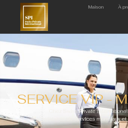
Maison
À pr
SERVICE VIP -
Chez Swiss Private International
prestataires de services mondiaux et