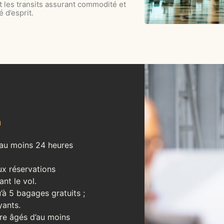
t les transits assurant commodité et
é d’esprit.
n
 au moins 24 heures
ux réservations
nt le vol.
’à 5 bagages gratuits ;
yants.
tre âgés d’au moins