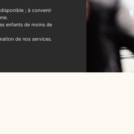
 disponible ; à convenir
nne.
 les enfants de moins de
mation de nos services.
S